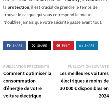
la
protection
, il est crucial de prendre le temps de
trouver le casque qui vous correspond le mieux.
N’oubliez jamais que votre sécurité passe avant tout.
SHARE
SHARE
PIN IT
SHARE
Navigation
Publication
P
PUBLICATION PRÉCÉDENTE
PUBLICATION SUIVANTE
précédente :
s
Comment optimiser la
Les meilleures voitures
de
consommation
électriques à moins de
l’article
d’énergie de votre
30 000 € disponibles en
voiture électrique
2024