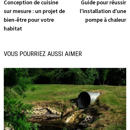
précédente :
s
Conception de cuisine
Guide pour réussir
de
sur mesure : un projet de
l’installation d’une
l’article
bien-être pour votre
pompe à chaleur
habitat
VOUS POURRIEZ AUSSI AIMER