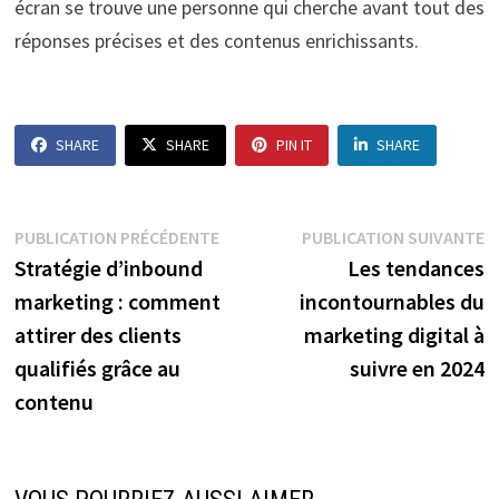
écran se trouve une personne qui cherche avant tout des
réponses précises et des contenus enrichissants.
SHARE
SHARE
PIN IT
SHARE
Navigation
Publication
P
PUBLICATION PRÉCÉDENTE
PUBLICATION SUIVANTE
précédente :
s
Stratégie d’inbound
Les tendances
de
marketing : comment
incontournables du
l’article
attirer des clients
marketing digital à
qualifiés grâce au
suivre en 2024
contenu