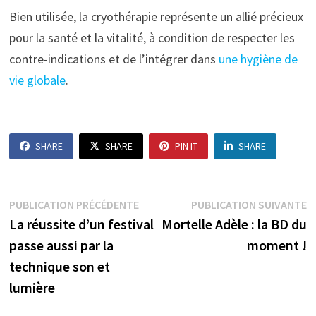
Bien utilisée, la cryothérapie représente un allié précieux
pour la santé et la vitalité, à condition de respecter les
contre-indications et de l’intégrer dans
une hygiène de
vie globale
.
SHARE
SHARE
PIN IT
SHARE
Navigation
Publication
P
PUBLICATION PRÉCÉDENTE
PUBLICATION SUIVANTE
précédente :
s
La réussite d’un festival
Mortelle Adèle : la BD du
de
passe aussi par la
moment !
l’article
technique son et
lumière