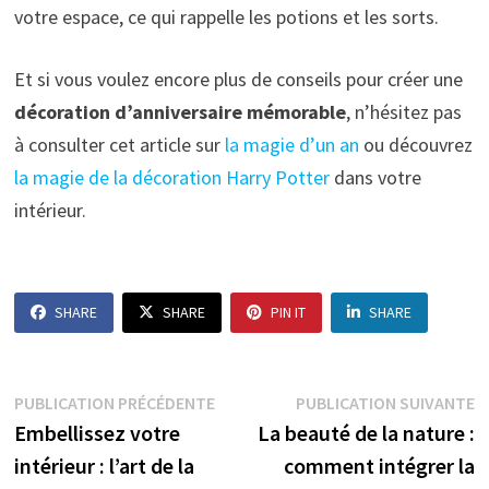
votre espace, ce qui rappelle les potions et les sorts.
Et si vous voulez encore plus de conseils pour créer une
décoration d’anniversaire mémorable
, n’hésitez pas
à consulter cet article sur
la magie d’un an
ou découvrez
la magie de la décoration Harry Potter
dans votre
intérieur.
SHARE
SHARE
PIN IT
SHARE
Navigation
Publication
P
PUBLICATION PRÉCÉDENTE
PUBLICATION SUIVANTE
précédente :
s
Embellissez votre
La beauté de la nature :
de
intérieur : l’art de la
comment intégrer la