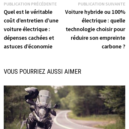
Navigation
Publication
P
PUBLICATION PRÉCÉDENTE
PUBLICATION SUIVANTE
précédente :
s
Quel est le véritable
Voiture hybride ou 100%
de
coût d’entretien d’une
électrique : quelle
l’article
voiture électrique :
technologie choisir pour
dépenses cachées et
réduire son empreinte
astuces d’économie
carbone ?
VOUS POURRIEZ AUSSI AIMER